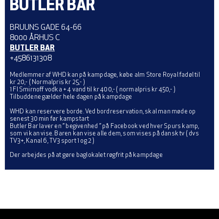
BUTLER BAR
BRUUNS GADE 64-66
8000 ÅRHUS C
BUTLER BAR
+4586131308
Medlemmer af WHD kan på kampdage, købe alm Store Royal fadøl til
kr 20,- ( Normalpris kr 25,- )
1 Fl Smirnoff vodka + 4 vand til kr 400,- ( normalpris kr 450,- )
Tilbuddene gælder hele dagen på kampdage
WHD kan reservere borde. Ved bordreservation, skal man møde op
senest 30 min før kampstart
Butler Bar laver en ” begivenhed ” på Facebook ved hver Spurs kamp,
som vi kan vise. Baren kan vise alle dem, som vises på dansk tv ( dvs
TV3+, Kanal 6, TV3 sport 1 og 2 )
Der arbejdes på at gøre baglokalet røgfrit på kampdage