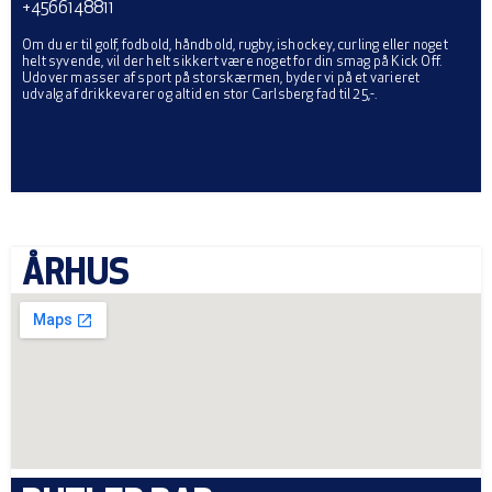
+4566148811
Om du er til golf, fodbold, håndbold, rugby, ishockey, curling eller noget
helt syvende, vil der helt sikkert være noget for din smag på Kick Off.
Udover masser af sport på storskærmen, byder vi på et varieret
udvalg af drikkevarer og altid en stor Carlsberg fad til 25,-.
ÅRHUS