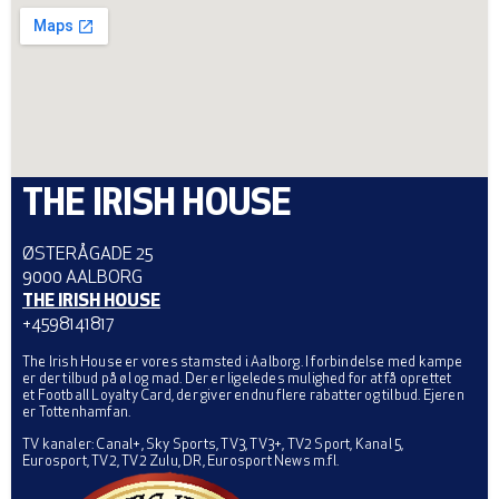
THE IRISH HOUSE
ØSTERÅGADE 25
9000 AALBORG
THE IRISH HOUSE
+4598141817
The Irish House er vores stamsted i Aalborg. I forbindelse med kampe
er der tilbud på øl og mad. Der er ligeledes mulighed for at få oprettet
et Football Loyalty Card, der giver endnu flere rabatter og tilbud. Ejeren
er Tottenhamfan.
TV kanaler: Canal+, Sky Sports, TV3, TV3+, TV2 Sport, Kanal 5,
Eurosport, TV2, TV2 Zulu, DR, Eurosport News m.fl.