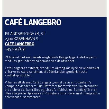
CAFÉ LANGEBRO
ISLANDSBRYGGE 1 B, ST.
2300 KØBENHAVN S
CAFE LANGEBRO
+4532958591
På hjørnet mellem Langebro og Islands Brygge ligger Café Langebro
med udsigt til indre by på den anden side af vandet.
Café Langebro er stedet, hvor du i ro og mag kan nyde en velskænket
øl fra vores store sortiment af både danske og udenlandske
kvalitetsprodukter.
Vi har en aftale med Café Langebro, om at de viser Tottenham’s
kampe, så vidt det er muligt. Dette foregår fortrinsvis i lokalet under
broen, hvor der kan råbes og jubles for fuld skrue. Samtidig får vi en
lille rabat på den tjekkiske øl Primator, som er bare en af mange øl fra
hele verden i sortimentet.