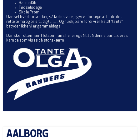
Barnedåb
Fødselsdage
Skole Prom
Uanset hvad du tænker, så lad os vide, og vi vil forsøge at finde det
rette tema og pris til dig ! ……. Og husk, bare fordi vi er kaldt “tante”
betyder ikke vi er gammeldags
Danske Tottenham Hotspur fans hører også til på denne bar til deres
kampe som vises på storskærm
AALBORG